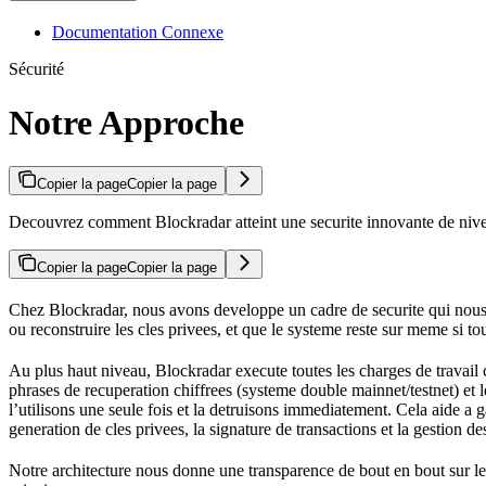
Documentation Connexe
Sécurité
Notre Approche
Copier la page
Copier la page
Decouvrez comment Blockradar atteint une securite innovante de nivea
Copier la page
Copier la page
Chez Blockradar, nous avons developpe un cadre de securite qui nous p
ou reconstruire les cles privees, et que le systeme reste sur meme si t
Au plus haut niveau, Blockradar execute toutes les charges de travail
phrases de recuperation chiffrees (systeme double mainnet/testnet) et l
l’utilisons une seule fois et la detruisons immediatement. Cela aide a g
generation de cles privees, la signature de transactions et la gestion de
Notre architecture nous donne une transparence de bout en bout sur le