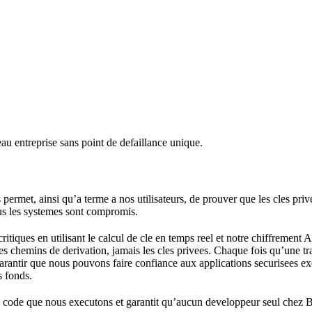
u entreprise sans point de defaillance unique.
ermet, ainsi qu’a terme a nos utilisateurs, de prouver que les cles priv
ous les systemes sont compromis.
 critiques en utilisant le calcul de cle en temps reel et notre chiffr
es chemins de derivation, jamais les cles privees. Chaque fois qu’une tra
arantir que nous pouvons faire confiance aux applications securisees exec
s fonds.
 code que nous executons et garantit qu’aucun developpeur seul chez Bl